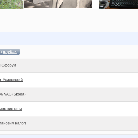
 в
клубах
ТОфорум
р. Усиловский
уб VAG (Skoda)
иокские огни
тановим налог!