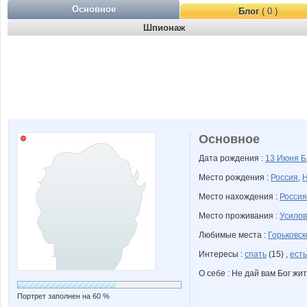
Основное
Блог
( 0 )
Шпионаж
Основное
Дата рождения :
13 Июня
Б
Место рождения :
Россия
,
Н
Место нахождения :
Россия
Место проживания :
Усилов
Любимые места :
Горьковск
Интересы :
спать
(15) ,
есть
О себе : Не дай вам Бог жи
Портрет заполнен на 60 %