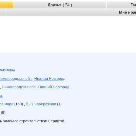
Друзья
( 54 )
Га
Мне нра
лизнецы
ижегородская обл.
,
Нижний Новгород
,
Нижегородская обл.
,
Нижний Новгород
а,
ое море
(160) ,
В.-В. набережная
(1)
(9)
ть рядом со строительством Стриота!