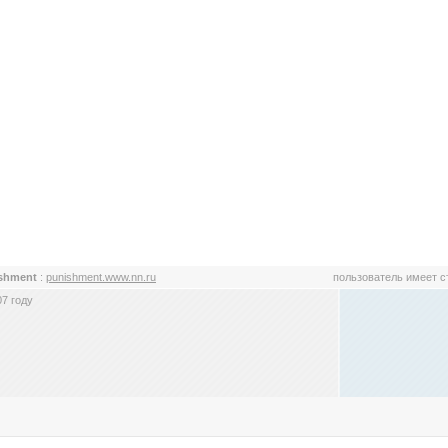
shment
:
punishment.www.nn.ru
пользователь имеет 
7 году