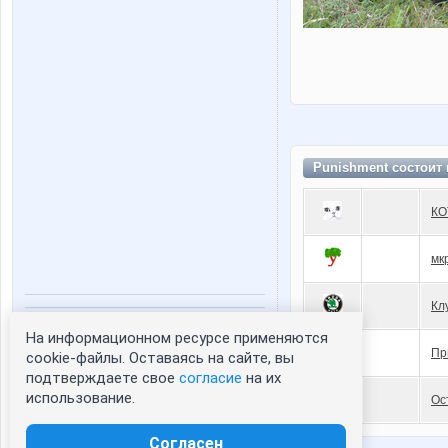
Punishment состоит
КО
мк
Кл
Статистика портрета:
На информационном ресурсе применяются
Пр
cookie-файлы. Оставаясь на сайте, вы
сейчас просматривают портрет - 0
подтверждаете свое
согласие
на их
зарегистрированные пользователи
посетившие портрет за 7 дней - 0
использование.
Ос
Согласен