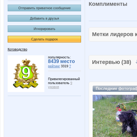
Комплименты
Отправить приватное сообщение
Добавить в друзья
Игнорировать
Метки лидеров
Сделать подарок
Котоводство
популярность:
8439 место
Интервью (38)
рейтинг
3319
?
Привилегированный
пользователь
9
уровня
Последние
фотогра